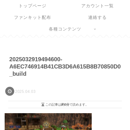
トップページ
アカウント一覧
ファンキット配布
連絡する
各種コンテンツ
2025032919494600-
A6EC746914B41CB3D6A615B8B70850D0
_build
2025.04.03
この記事は
約0分
で読めます。