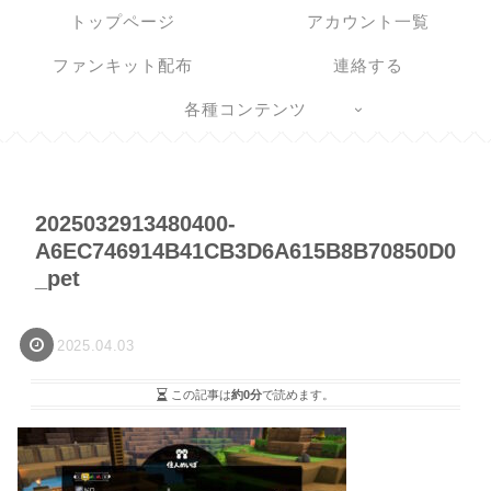
トップページ
アカウント一覧
ファンキット配布
連絡する
各種コンテンツ
2025032913480400-
A6EC746914B41CB3D6A615B8B70850D0
_pet
2025.04.03
この記事は
約0分
で読めます。